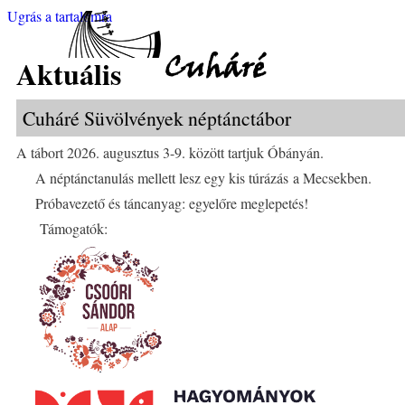
Ugrás a tartalomra
Cuháré
Aktuális
Cuháré Süvölvények néptánctábor
A tábort 2026. augusztus 3-9. között tartjuk Óbányán.
A néptánctanulás mellett lesz egy kis túrázás a Mecsekben.
Próbavezető és táncanyag: egyelőre meglepetés!
Támogatók: