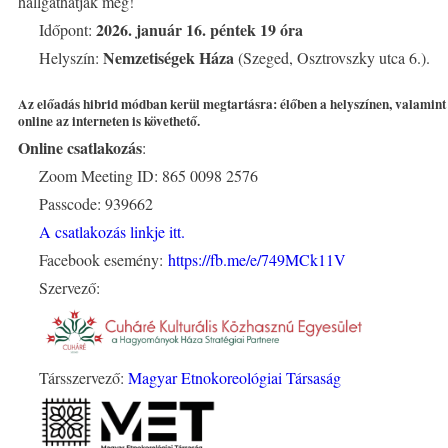
hallgathatják meg!
2026. január 16. péntek 19 óra
Időpont:
Nemzetiségek Háza
Helyszín:
(Szeged, Osztrovszky utca 6.).
Az előadás hibrid módban kerül megtartásra:
élőben a helyszínen, valamint
online az interneten
is követhető.
Online csatlakozás
:
Zoom Meeting ID: 865 0098 2576
Passcode: 939662
A csatlakozás linkje itt.
Facebook esemény:
https://fb.me/e/749MCk11V
Szervező:
Társszervező:
Magyar Etnokoreológiai Társaság