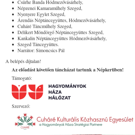
Csürhe Banda Hódmezővásárhely,
Népzenei Kamaraműhely Szeged,
Nyenyere Egylet Szeged,
Árendás Néptáncegyüttes, Hódmezővásárhely,
Cuháré Táncműhely Szeged,
Délikert Möndörgő Néptáncegyüttes Szeged,
Kankalin Néptáncegyüttes Hódmezővásárhely,
Szeged Táncegyüttes.
Narrátor: Simoncsics Pál
A belépés díjtalan!
Az előadást követően táncházat tartunk a Népkertiben!
Támogató:
Szervező: