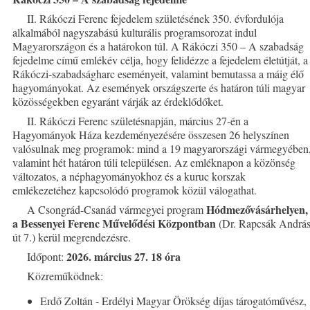
II. Rákóczi Ferenc fejedelem születésének 350. évfordulója
alkalmából nagyszabású kulturális programsorozat indul
Magyarországon és a határokon túl. A Rákóczi 350 – A szabadság
fejedelme című emlékév célja, hogy felidézze a fejedelem életútját, a
Rákóczi-szabadságharc eseményeit, valamint bemutassa a máig élő
hagyományokat. Az események országszerte és határon túli magyar
közösségekben egyaránt várják az érdeklődőket.
II. Rákóczi Ferenc születésnapján, március 27-én a
Hagyományok Háza kezdeményezésére összesen 26 helyszínen
valósulnak meg programok: mind a 19 magyarországi vármegyében
valamint hét határon túli településen. Az emléknapon a közönség
változatos, a néphagyományokhoz és a kuruc korszak
emlékezetéhez kapcsolódó programok közül válogathat.
Hódmezővásárhelyen,
A Csongrád-Csanád vármegyei program
a Bessenyei Ferenc Művelődési Központban
(Dr. Rapcsák Andrá
út 7.) kerül megrendezésre.
2026. március 27. 18 óra
Időpont:
Közreműködnek:
Erdő Zoltán - Erdélyi Magyar Örökség díjas tárogatóművész,