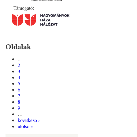
Támogató:
Oldalak
1
2
3
4
5
6
7
8
9
…
következő ›
utolsó »