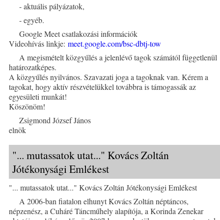
- aktuális pályázatok,
- egyéb.
Google Meet csatlakozási információk
Videohívás linkje:
meet.google.com/bsc-dbtj-tow
A megismételt közgyűlés a jelenlévő tagok számától függetlenül
határozatképes.
A közgyűlés nyilvános. Szavazati joga a tagoknak van. Kérem a
tagokat, hogy aktív részvételükkel továbbra is támogassák az
egyesületi munkát!
Köszönöm!
Zsigmond József János
elnök
"... mutassatok utat..." Kovács Zoltán
Jótékonysági Emlékest
"... mutassatok utat..." Kovács Zoltán Jótékonysági Emlékest
A 2006-ban fiatalon elhunyt Kovács Zoltán néptáncos,
népzenész, a Cuháré Táncműhely alapítója, a Korinda Zenekar