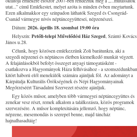
oktatója emlékére először 2007-ben rendeztük meg a „...mutassatok
utat...” című Emlékestet, melyet azóta is minden évben megtartunk.
Ezen alkalmakkor egy színpadon láthatók Szeged és Csongrád-
Csanád vármegye nívós néptáncegyüttesei, népzenészei.
2026. április 18. szombat 19:00 óra
Dátum:
Petőfi-telepi Művelődési Ház Szeged
Helyszín:
, Szántó Kovács
János u.28.
Célunk, hogy közösen emlékezzünk Zoli barátunkra, aki a
szegedi népzenei és néptáncos életben kiemelkedő munkát végzett.
A felajánlásokból befolyt összeget anyagi támogatásként -
csatlakozva a Hagyományok Háza felhívásához - a szomszédunkba
kitört háború elől menekülők számára ajánljuk föl. Az adományt a
Kárpátalja Kulturális Örökségének és Népi Hagyományainak
Megőrzéséért Társadalmi Szervezet részére ajánljuk.
Egy közös műsor, amelyben több vármegyei néptáncegyüttes és
zenekar vesz részt, remek alkalom a találkozásra, közös programok
szervezésére. A műsor komplexitására jellemző, hogy néptánc,
népzene, mesemondás is szerepel benne, majd táncház
hajnalhasadtáig!