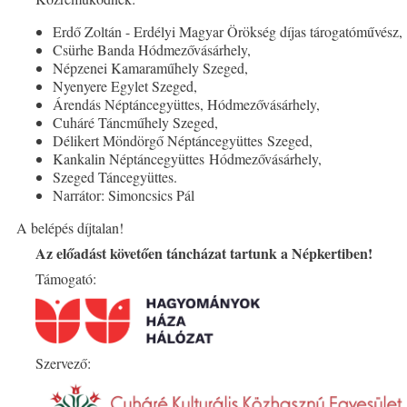
Erdő Zoltán - Erdélyi Magyar Örökség díjas tárogatóművész,
Csürhe Banda Hódmezővásárhely,
Népzenei Kamaraműhely Szeged,
Nyenyere Egylet Szeged,
Árendás Néptáncegyüttes, Hódmezővásárhely,
Cuháré Táncműhely Szeged,
Délikert Möndörgő Néptáncegyüttes Szeged,
Kankalin Néptáncegyüttes Hódmezővásárhely,
Szeged Táncegyüttes.
Narrátor: Simoncsics Pál
A belépés díjtalan!
Az előadást követően táncházat tartunk a Népkertiben!
Támogató:
Szervező: