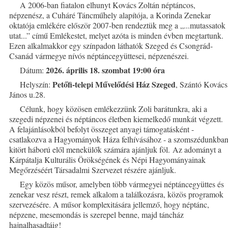
A 2006-ban fiatalon elhunyt Kovács Zoltán néptáncos,
népzenész, a Cuháré Táncműhely alapítója, a Korinda Zenekar
oktatója emlékére először 2007-ben rendeztük meg a „...mutassatok
utat...” című Emlékestet, melyet azóta is minden évben megtartunk.
Ezen alkalmakkor egy színpadon láthatók Szeged és Csongrád-
Csanád vármegye nívós néptáncegyüttesei, népzenészei.
2026. április 18. szombat 19:00 óra
Dátum:
Petőfi-telepi Művelődési Ház Szeged
Helyszín:
, Szántó Kovács
János u.28.
Célunk, hogy közösen emlékezzünk Zoli barátunkra, aki a
szegedi népzenei és néptáncos életben kiemelkedő munkát végzett.
A felajánlásokból befolyt összeget anyagi támogatásként -
csatlakozva a Hagyományok Háza felhívásához - a szomszédunkba
kitört háború elől menekülők számára ajánljuk föl. Az adományt a
Kárpátalja Kulturális Örökségének és Népi Hagyományainak
Megőrzéséért Társadalmi Szervezet részére ajánljuk.
Egy közös műsor, amelyben több vármegyei néptáncegyüttes és
zenekar vesz részt, remek alkalom a találkozásra, közös programok
szervezésére. A műsor komplexitására jellemző, hogy néptánc,
népzene, mesemondás is szerepel benne, majd táncház
hajnalhasadtáig!