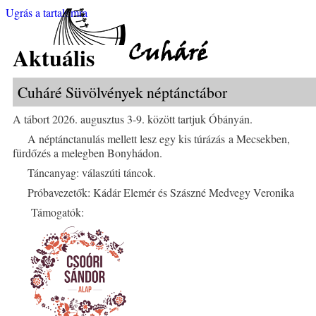
Ugrás a tartalomra
Cuháré
Aktuális
Cuháré Süvölvények néptánctábor
A tábort 2026. augusztus 3-9. között tartjuk Óbányán.
A néptánctanulás mellett lesz egy kis túrázás a Mecsekben,
fürdőzés a melegben Bonyhádon.
Táncanyag: válaszúti táncok.
Próbavezetők: Kádár Elemér és Szászné Medvegy Veronika
Támogatók: