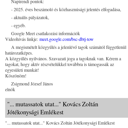
Napirendi pontok:
- 2025. éves beszámoló és közhasznúsági jelentés elfogadása,
- aktuális pályázatok,
- egyéb.
Google Meet csatlakozási információk
Videohívás linkje:
meet.google.com/bsc-dbtj-tow
A megismételt közgyűlés a jelenlévő tagok számától függetlenül
határozatképes.
A közgyűlés nyilvános. Szavazati joga a tagoknak van. Kérem a
tagokat, hogy aktív részvételükkel továbbra is támogassák az
egyesületi munkát!
Köszönöm!
Zsigmond József János
elnök
"... mutassatok utat..." Kovács Zoltán
Jótékonysági Emlékest
"... mutassatok utat..." Kovács Zoltán Jótékonysági Emlékest