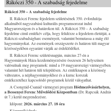
Rákóczi 350 - A szabadság fejedelme
Rákóczi 350 – A szabadság fejedelme
II. Rákóczi Ferenc fejedelem születésének 350. évfordulója
alkalmából nagyszabású kulturális programsorozat indul
Magyarországon és a határokon túl. A Rákóczi 350 – A szabadság
fejedelme című emlékév célja, hogy felidézze a fejedelem életútját, a
Rákóczi-szabadságharc eseményeit, valamint bemutassa a máig élő
hagyományokat. Az események országszerte és határon túli magyar
közösségekben egyaránt várják az érdeklődőket.
II. Rákóczi Ferenc születésnapján, március 27-én a
Hagyományok Háza kezdeményezésére összesen 26 helyszínen
valósulnak meg programok: mind a 19 magyarországi vármegyében
valamint hét határon túli településen. Az emléknapon a közönség
változatos, a néphagyományokhoz és a kuruc korszak
emlékezetéhez kapcsolódó programok közül válogathat.
Hódmezővásárhelyen,
A Csongrád-Csanád vármegyei program
a Bessenyei Ferenc Művelődési Központban
(Dr. Rapcsák Andrá
út 7.) kerül megrendezésre.
2026. március 27. 18 óra
Időpont:
Közreműködnek: