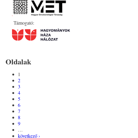
Támogató:
Oldalak
1
2
3
4
5
6
7
8
9
…
következő ›