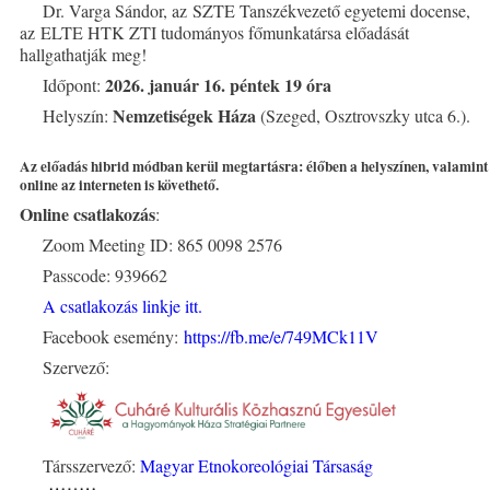
Dr. Varga Sándor, az SZTE Tanszékvezető egyetemi docense,
az ELTE HTK ZTI tudományos főmunkatársa előadását
hallgathatják meg!
2026. január 16. péntek 19 óra
Időpont:
Nemzetiségek Háza
Helyszín:
(Szeged, Osztrovszky utca 6.).
Az előadás hibrid módban kerül megtartásra:
élőben a helyszínen, valamint
online az interneten
is követhető.
Online csatlakozás
:
Zoom Meeting ID: 865 0098 2576
Passcode: 939662
A csatlakozás linkje itt.
Facebook esemény:
https://fb.me/e/749MCk11V
Szervező:
Társszervező:
Magyar Etnokoreológiai Társaság