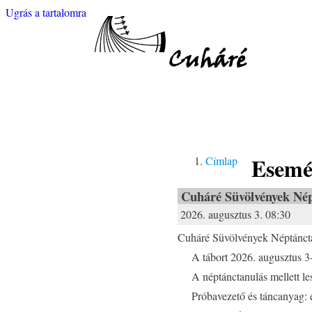
Ugrás a tartalomra
Cuháré
Esemé
Címlap
Cuháré Süvölvények Né
2026. augusztus 3. 08:30
Cuháré Süvölvények Néptánct
A tábort 2026. augusztus 3
A néptánctanulás mellett l
Próbavezető és táncanyag: 