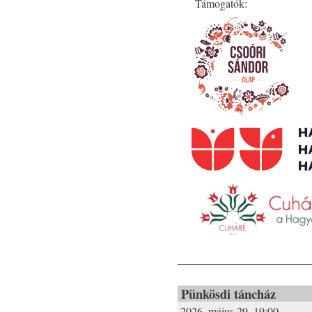
Támogatók:
Pünkösdi táncház
2026. május 29. 19:00