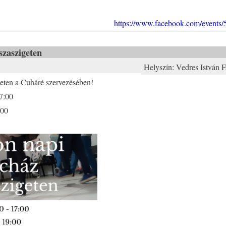
https://www.facebook.com/events
szaszigeten
Helyszín:
Vedres István F
eten a Cuháré szervezésében!
7:00
:00