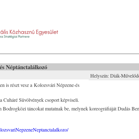
és Néptánctalálkozó
Helyszín:
Diák-Művelődé
 is részt vesz a Kolozsvári Népzene-és
a Cuháré Süvölvények csoport képviseli.
n Bodrogközi táncokat mutatnak be, melynek koreográfiáját Dudás Be
lozsvariNepzeneNeptanctalalkozo/