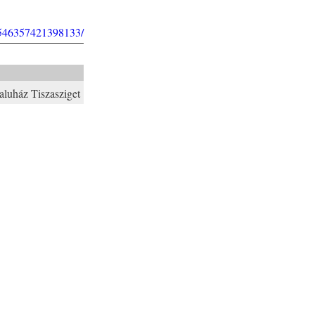
/546357421398133/
aluház Tiszasziget