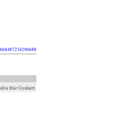
/1668487234296688
dési Ház Gyálarét