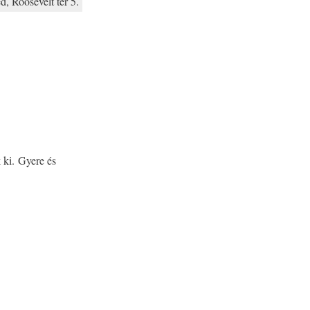
, Roosevelt tér 5.
 ki. Gyere és