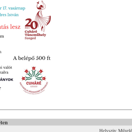
éten
Helyszín:
Művelő