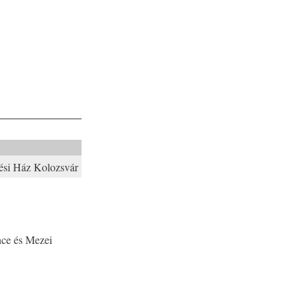
si Ház Kolozsvár
nce és Mezei