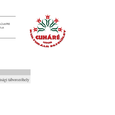
űveltté
ius
úsági táborozóhely