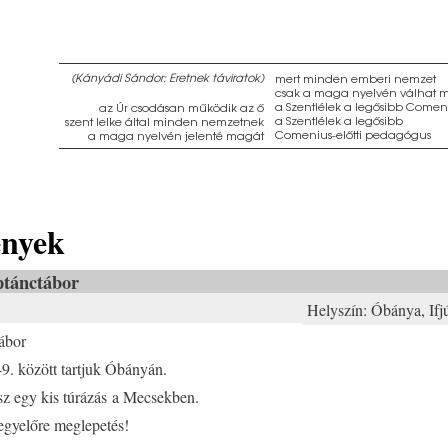
(Kányádi Sándor: Eretnek táviratok)
mert minden emberi nemzet
csak a maga nyelvén válhat m
a Szentlélek a legősibb Comen
az Úr csodásan működik az ő
a Szentlélek a legősibb
szent lelke által minden nemzetnek
Comenius-előtti pedagógus
a maga nyelvén jelenté magát
nyek
ptánctábor
Helyszín:
Óbánya, Ifj
ábor
-9. között tartjuk Óbányán.
esz egy kis túrázás a Mecsekben.
egyelőre meglepetés!