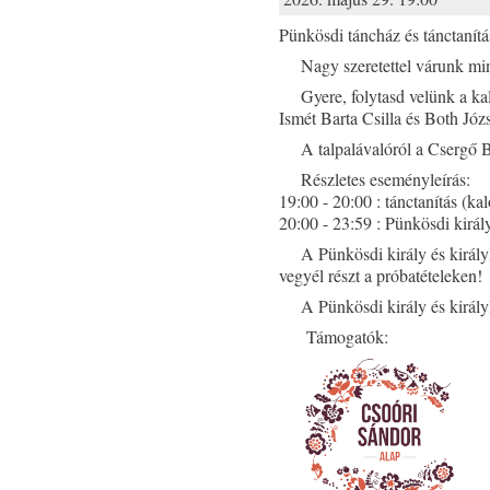
Pünkösdi táncház és tánctanítá
Nagy szeretettel várunk m
Gyere, folytasd velünk a ka
Ismét Barta Csilla és Both Józs
A talpalávalóról a Csergő
Részletes eseményleírás:
19:00 - 20:00 : tánctanítás (ka
20:00 - 23:59 : Pünkösdi királ
A Pünkösdi király és király
vegyél részt a próbatételeken!
A Pünkösdi király és király
Támogatók: