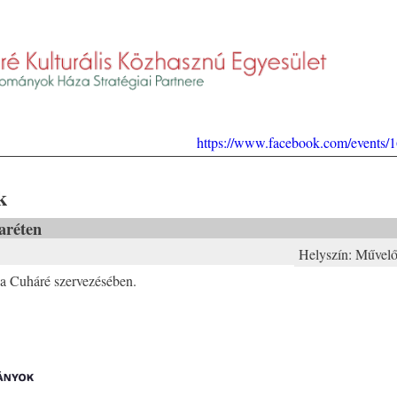
https://www.facebook.com/events
k
aréten
Helyszín:
Művelő
 a Cuháré szervezésében.