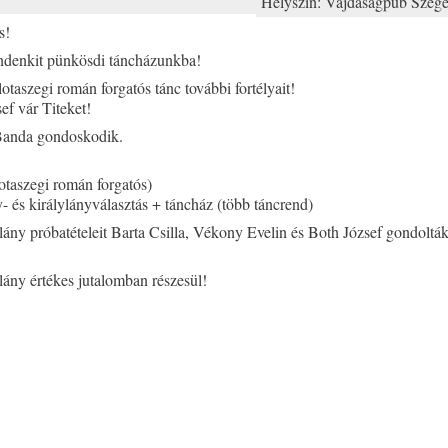
Helyszín:
Vajdaságpub Szeged
s!
indenkit pünkösdi táncházunkba!
lotaszegi román forgatós tánc további fortélyait!
ef vár Titeket!
 Banda gondoskodik.
lotaszegi román forgatós)
y- és királylányválasztás + táncház (több táncrend)
lány próbatételeit Barta Csilla, Vékony Evelin és Both József gondolták
lány értékes jutalomban részesül!