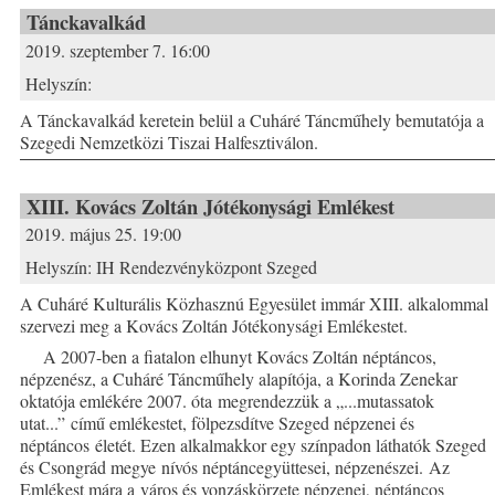
Tánckavalkád
2019. szeptember 7. 16:00
Helyszín:
A Tánckavalkád keretein belül a Cuháré Táncműhely bemutatója a
Szegedi Nemzetközi Tiszai Halfesztiválon.
XIII. Kovács Zoltán Jótékonysági Emlékest
2019. május 25. 19:00
Helyszín:
IH Rendezvényközpont Szeged
A Cuháré Kulturális Közhasznú Egyesület immár XIII. alkalommal
szervezi meg a Kovács Zoltán Jótékonysági Emlékestet.
A 2007-ben a fiatalon elhunyt Kovács Zoltán néptáncos,
népzenész, a Cuháré Táncműhely alapítója, a Korinda Zenekar
oktatója emlékére 2007. óta megrendezzük a „...mutassatok
utat...” című emlékestet, fölpezsdítve Szeged népzenei és
néptáncos életét. Ezen alkalmakkor egy színpadon láthatók Szeged
és Csongrád megye nívós néptáncegyüttesei, népzenészei. Az
Emlékest mára a város és vonzáskörzete népzenei, néptáncos