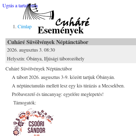
Ugrás a tartalomra
Cuháré
Események
Címlap
Cuháré Süvölvények Néptánctábor
2026. augusztus 3. 08:30
Helyszín:
Óbánya, Ifjúsági táborozóhely
Cuháré Süvölvények Néptánctábor
A tábort 2026. augusztus 3-9. között tartjuk Óbányán.
A néptánctanulás mellett lesz egy kis túrázás a Mecsekben.
Próbavezető és táncanyag: egyelőre meglepetés!
Támogatók: