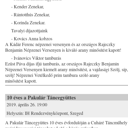
- Kender Zenekar,
- Rántotthús Zenekar,
- Korinda Zenekar.
Tavalyi díjazottjaink
- Kovács Anna kobzos
A Kádár Ferenc népzenei versenyen és az országos Rajeczky
Benjamin Népzenei Versenyen is kiváló arany minősítést kapott!
- Ivánovics Viktor tamburás
Ezüst Páva díjas ifjú tamburás, az országos Rajeczky Benjamin
Népzenei Versenyen kiemelt arany minősítést, a vajdasági Szólj, síp,
szólj! Népzenei Vetélkedő prím tambura szóló arany
minősítést kapott.
10 éves a Pakulár Táncegyüttes
2019. április 26. 19:00
Helyszín:
IH Rendezvényközpont, Szeged
A Pakulár Táncegyüttes 10 éves évfordulóján a Cuháré Táncműhely