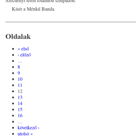
Széchenyi téren fölállított színpadon.
Kísér a Ménkű Banda.
Oldalak
« első
‹ előző
…
8
9
10
11
12
13
14
15
16
…
következő ›
utolsó »