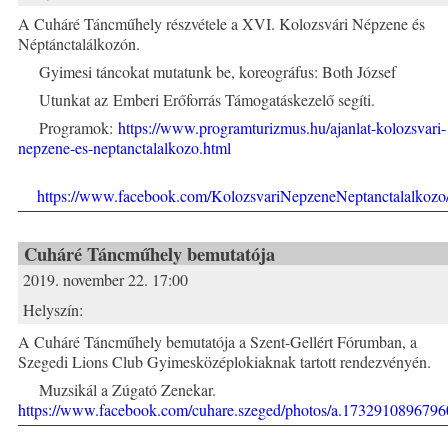
A Cuháré Táncműhely részvétele a XVI. Kolozsvári Népzene és
Néptánctalálkozón.
Gyimesi táncokat mutatunk be, koreográfus: Both József
Utunkat az Emberi Erőforrás Támogatáskezelő segíti.
Programok:
https://www.programturizmus.hu/ajanlat-kolozsvari-
nepzene-es-neptanctalalkozo.html
https://www.facebook.com/KolozsvariNepzeneNeptanctalalkozo
Cuháré Táncműhely bemutatója
2019. november 22. 17:00
Helyszín:
A Cuháré Táncműhely bemutatója a Szent-Gellért Fórumban, a
Szegedi Lions Club Gyimesközéplokiaknak tartott rendezvényén.
Muzsikál a Zúgató Zenekar.
https://www.facebook.com/cuhare.szeged/photos/a.173291089679