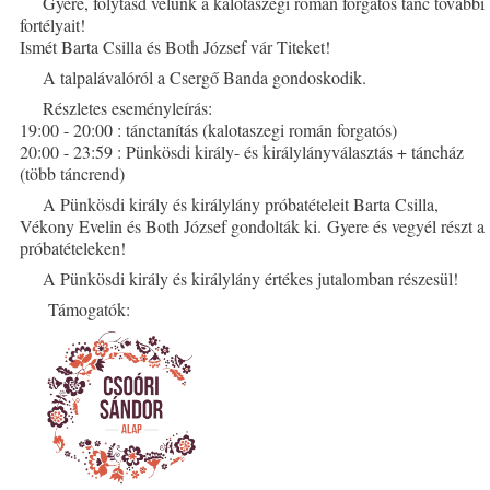
Gyere, folytasd velünk a kalotaszegi román forgatós tánc további
fortélyait!
Ismét Barta Csilla és Both József vár Titeket!
A talpalávalóról a Csergő Banda gondoskodik.
Részletes eseményleírás:
19:00 - 20:00 : tánctanítás (kalotaszegi román forgatós)
20:00 - 23:59 : Pünkösdi király- és királylányválasztás + táncház
(több táncrend)
A Pünkösdi király és királylány próbatételeit Barta Csilla,
Vékony Evelin és Both József gondolták ki. Gyere és vegyél részt a
próbatételeken!
A Pünkösdi király és királylány értékes jutalomban részesül!
Támogatók: