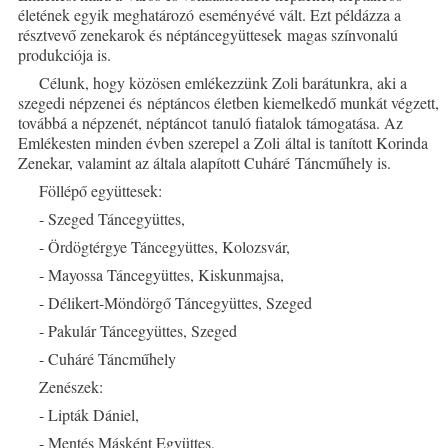
életének egyik meghatározó eseményévé vált. Ezt példázza a
résztvevő zenekarok és néptáncegyüttesek magas színvonalú
produkciója is.
Célunk, hogy közösen emlékezzünk Zoli barátunkra, aki a
szegedi népzenei és néptáncos életben kiemelkedő munkát végzett,
továbbá a népzenét, néptáncot tanuló fiatalok támogatása. Az
Emlékesten minden évben szerepel a Zoli által is tanított Korinda
Zenekar, valamint az általa alapított Cuháré Táncműhely is.
Föllépő együttesek:
- Szeged Táncegyüttes,
- Ördögtérgye Táncegyüttes, Kolozsvár,
- Mayossa Táncegyüttes, Kiskunmajsa,
- Délikert-Möndörgő Táncegyüttes, Szeged
- Pakulár Táncegyüttes, Szeged
- Cuháré Táncműhely
Zenészek:
- Lipták Dániel,
- Mentés Másként Együttes,