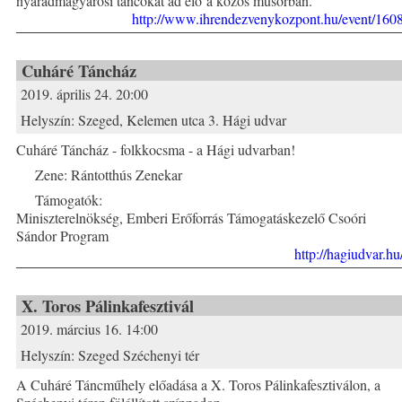
nyárádmagyarósi táncokat ad elő a közös műsorban.
http://www.ihrendezvenykozpont.hu/event/160
Cuháré Táncház
2019. április 24. 20:00
Helyszín:
Szeged, Kelemen utca 3. Hági udvar
Cuháré Táncház - folkkocsma - a Hági udvarban!
Zene: Rántotthús Zenekar
Támogatók:
Miniszterelnökség, Emberi Erőforrás Támogatáskezelő Csoóri
Sándor Program
http://hagiudvar.hu
X. Toros Pálinkafesztivál
2019. március 16. 14:00
Helyszín:
Szeged Széchenyi tér
A Cuháré Táncműhely előadása a X. Toros Pálinkafesztiválon, a